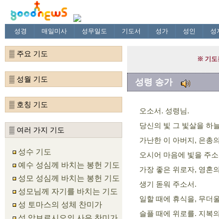
성경
매일미사
성무일도
기도서
성가
성인
성
▒ 주요 기도
▒ 성월 기도
성령 송가
▒ 호칭 기도
오소서. 성령님.
당신의 빛 그 빛살을 하
▒ 여러 가지 기도
가난한 이 아버지, 은총
성수 기도
오시어 마음에 빛을 주소
예수 성심께 바치는 봉헌 기도
가장 좋은 위로자, 영혼의
성모 성심께 바치는 봉헌 기도
생기 돋워 주소서.
성모님께 자기를 바치는 기도
일할 때에 휴식을, 무더울
성 토마스의 성체 찬미가
슬플 때에 위로를. 지복
성 암브로시오의 사은 찬미가