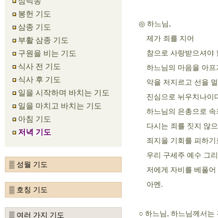
삼덕송
봉헌 기도
하느님,
◎
삼종 기도
제가 죄를 지어
부활 삼종 기도
참으로 사랑받으셔야 
구원을 비는 기도
식사 전 기도
하느님의 마음을 아프
식사 후 기도
악을 저지르고 선을 멀
일을 시작하며 바치는 기도
진심으로 뉘우치나이다
일을 마치고 바치는 기도
하느님의 은총으로 속
아침 기도
다시는 죄를 짓지 않
저녁 기도
죄지을 기회를 피하기
우리 구세주 예수 그리
▒ 성월 기도
저에게 자비를 베풀어 
아멘.
▒ 호칭 기도
하느님, 하느님께서는
○
▒ 여러 가지 기도