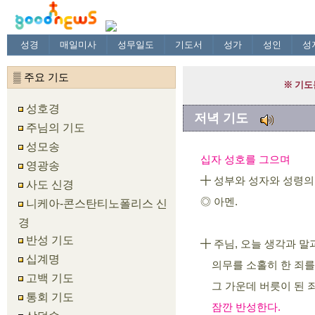
성경
매일미사
성무일도
기도서
성가
성인
성
▒ 주요 기도
성호경
저녁 기도
주님의 기도
성모송
십자 성호를 그으며
영광송
╋ 성부와 성자와 성령의
사도 신경
◎ 아멘.
니케아-콘스탄티노폴리스 신
경
반성 기도
╋ 주님, 오늘 생각과 말
십계명
의무를 소홀히 한 죄를
고백 기도
그 가운데 버릇이 된 죄
통회 기도
잠깐 반성한다.