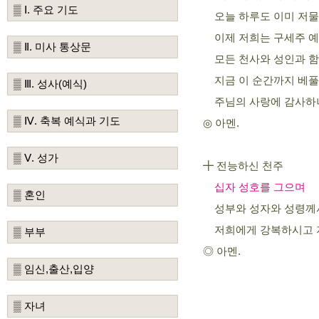
▒ Ⅰ. 주요 기도
오늘 하루도 이미 저물
이제 저희는 구세주 예
▒ Ⅱ. 미사 통상문
모든 천사와 성인과 함
지금 이 순간까지 베풀
▒ Ⅲ. 성사(예식)
주님의 사랑에 감사하
▒ Ⅳ. 축복 예식과 기도
아멘.
◎
▒ Ⅴ. 성가
╋ 전능하신 천주
십자 성호를 그으며
▒ 혼인
성부와 성자와 성령께
저희에게 강복하시고 지
▒ 부부
◎ 아멘.
▒ 임신,출산,입양
▒ 자녀