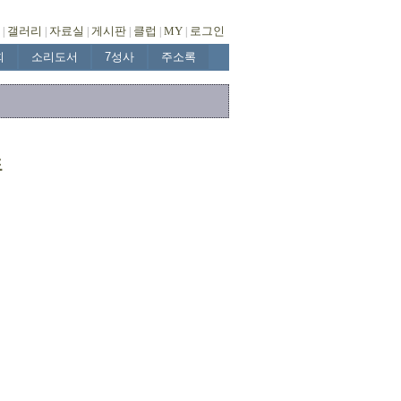
갤러리
자료실
게시판
클럽
MY
로그인
|
|
|
|
|
|
회
소리도서
7성사
주소록
도