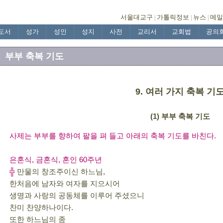
서울대교구
가톨릭정보
뉴스
메일
|
|
|
도서
성가
성인
성지
사전
교리서
교회법
공의
부부 축복 기도
9. 여러 가지 축복 기
(1) 부부 축복 기도
사제는 부부를 향하여 팔을 펴 들고 아래의 축복 기도를 바친다.
은혼식, 금혼식, 혼인 60주년
╬
만물의 창조주이신 하느님,
한처음에 남자와 여자를 지으시어
생명과 사랑의 공동체를 이루어 주셨으니
찬미 찬양하나이다.
또한 하느님의 종