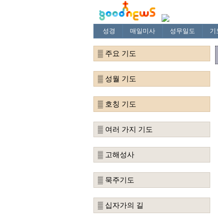
성경
매일미사
성무일도
기
▒ 주요 기도
▒ 성월 기도
▒ 호칭 기도
▒ 여러 가지 기도
▒ 고해성사
▒ 묵주기도
▒ 십자가의 길