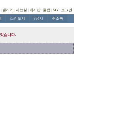
갤러리
자료실
게시판
클럽
MY
로그인
|
|
|
|
|
|
회
소리도서
7성사
주소록