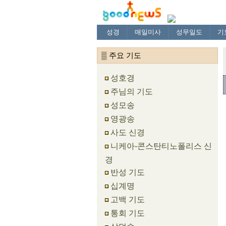
성경
매일미사
성무일도
기
▒ 주요 기도
성호경
주님의 기도
성모송
영광송
사도 신경
니케아-콘스탄티노폴리스 신
경
반성 기도
십계명
고백 기도
통회 기도