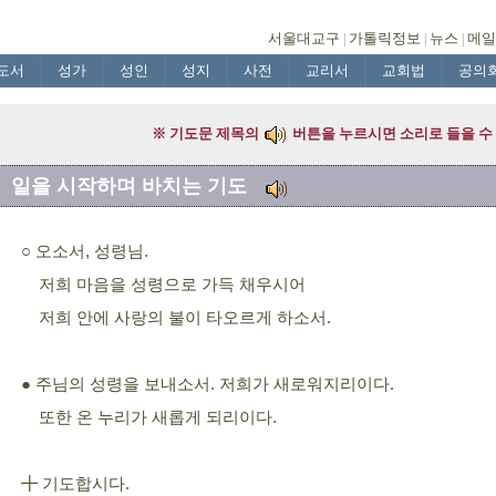
서울대교구
가톨릭정보
뉴스
메일
|
|
|
도서
성가
성인
성지
사전
교리서
교회법
공의
일을 시작하며 바치는 기도
○ 오소서, 성령님.
저희 마음을 성령으로 가득 채우시어
저희 안에 사랑의 불이 타오르게 하소서.
주님의 성령을 보내소서. 저희가 새로워지리이다.
●
또한 온 누리가 새롭게 되리이다.
╋ 기도합시다.