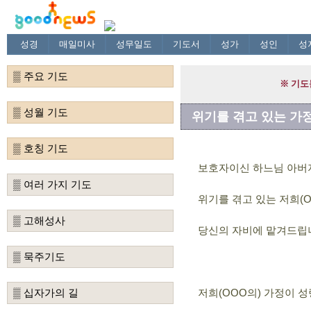
성경
매일미사
성무일도
기도서
성가
성인
성
▒ 주요 기도
▒ 성월 기도
위기를 겪고 있는 가
▒ 호칭 기도
보호자이신 하느님 아버
▒ 여러 가지 기도
위기를 겪고 있는 저희(
▒ 고해성사
당신의 자비에 맡겨드립
▒ 묵주기도
▒ 십자가의 길
저희(OOO의) 가정이 