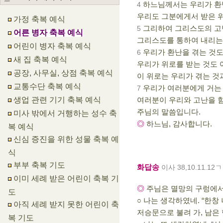
하느님께서는 우리가 환난
4
우리도 그분에게서 받은 위
가정 축복 예식
그리하여 그리스도의 고
5
어른 병자 축복 예식
그리스도를 통하여 내리는
어린이 병자 축복 예식
우리가 환난을 겪는 것도
6
새 집 축복 예식
우리가 위로를 받는 것도 
공장, 사무실, 상점 축복 예식
이 위로는 우리가 겪는 것
교통수단 축복 예식
우리가 여러분에게 거는
7
생업 관련 기기 축복 예식
여러분이 우리와 고난을 함
주님의 말씀입니다.
미사 밖에서 거행하는 성수 축
◎
하느님, 감사합니다.
복 예식
신심 증진을 위한 성물 축복 예
식
부부 축복 기도
화답송
이사 38,10.11.12
이미 세례 받은 어린이 축복 기
◎
주님은 멸망의 구렁에서
도
○ 나는 생각하였네. “한창
아직 세례 받지 못한 어린이 축
저승문으로 불려 가, 남은
복 기도