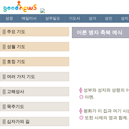
성경
매일미사
성무일도
기도서
성가
성인
성지
▒ 주요 기도
어른 병자 축복 예식
▒ 성월 기도
▒ 호칭 기도
▒ 여러 가지 기도
╬
성부와 성자와 성령의 
▒ 고해성사
◎
아멘.
▒ 묵주기도
╬
평화가 이 집과 여기 사는
◎
또한 사제의 영과 함께.
▒ 십자가의 길