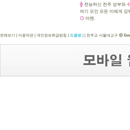
╬
전능하신 천주 성부와
여기 모인 모든 이에게 강
◎
아멘.
전체보기
|
이용약관
|
개인정보취급방침
|
도움방
|
|
천주교 서울대교구
ⓒ Go