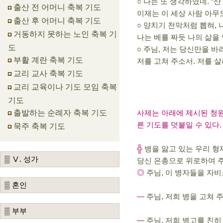
○ 나는 또 생각하였네. “
출산 전 어머니 축복 기도
이제는 이 세상 사람 아무
출산 후 어머니 축복 기도
○ 양치기 천막처럼 뽑혀, 
거동하지 못하는 노인 축복 기
나는 베를 짜듯 나의 삶을
도
○ 주님, 저는 당신만을 바
부활 계란 축복 기도
저를 고쳐 주소서. 저를 살
교리 교사 축복 기도
교리 교육이나 기도 모임 축복
기도
출발하는 순례자 축복 기도
사제는 아래에 제시된 청원
른 기도를 덧붙일 수 있다.
묵주 축복 기도
╬
병을 앓고 있는 우리 
▒ Ⅴ. 성가
당신 은총으로 위로하여 
◎
주님, 이 병자들을 자
▒ 혼인
―
주님, 저희 병을 고쳐
▒ 부부
―
주님, 저희 병고를 친