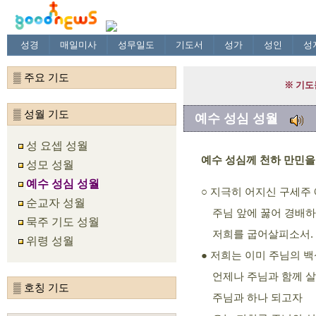
성경
매일미사
성무일도
기도서
성가
성인
성
▒ 주요 기도
▒ 성월 기도
예수 성심 성월
성 요셉 성월
예수 성심께 천하 만민을
성모 성월
예수 성심 성월
지극히 어지신 구세주 
○
순교자 성월
주님 앞에 꿇어 경배
묵주 기도 성월
저희를 굽어살피소서.
위령 성월
저희는 이미 주님의 
●
언제나 주님과 함께 살
▒ 호칭 기도
주님과 하나 되고자