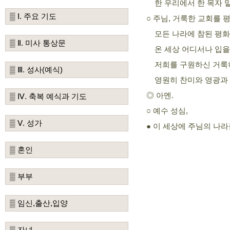
한 우리에서 한 목자 밑
▒ Ⅰ. 주요 기도
주님, 거룩한 교회를 
○
모든 나라에 참된 평화
▒ Ⅱ. 미사 통상문
온 세상 어디서나 입을
저희를 구원하신 거룩
▒ Ⅲ. 성사(예식)
영원히 찬미와 영광과 
◎ 아멘.
▒ Ⅳ. 축복 예식과 기도
예수 성심,
○
▒ Ⅴ. 성가
이 세상에 주님의 나라
●
▒ 혼인
▒ 부부
▒ 임신,출산,입양
▒ 자녀