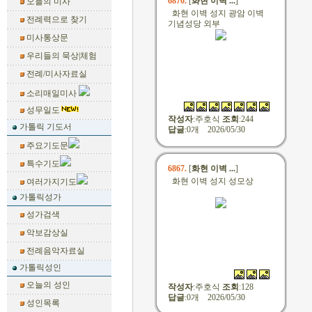
6870.
[
화현 이벽 ...
]
오늘의 미사
화현 이벽 성지 광암 이벽
전례력으로 찾기
기념성당 외부
미사통상문
우리들의 묵상|체험
전례/미사자료실
소리매일미사
성무일도
작성자
:
주호식
조회
:244
가톨릭 기도서
답글
:0개 2026/05/30
주요기도문
특수기도
6867.
[
화현 이벽 ...
]
화현 이벽 성지 성모상
여러가지기도
가톨릭성가
성가검색
악보감상실
전례음악자료실
가톨릭성인
오늘의 성인
작성자
:
주호식
조회
:128
답글
:0개 2026/05/30
성인목록