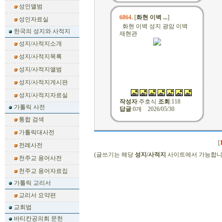
성인앨범
6864.
[
화현 이벽 ...
]
성인자료실
화현 이벽 성지 광암 이벽
한국의 성지와 사적지
재현관
성지/사적지소개
성지/사적지목록
성지/사적지앨범
성지/사적지게시판
성지/사적지자료실
작성자
:
주호식
조회
:118
가톨릭 사전
답글
:0개 2026/05/30
통합 검색
가톨릭대사전
[
전례사전
(글쓰기는 해당
성지/사적지
사이트에서 가능합니
천주교 용어사전
천주교 용어자료집
가톨릭 교리서
교리서 요약편
교회법
바티칸공의회 문헌