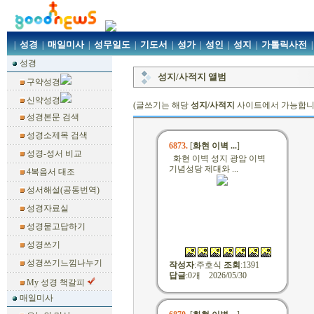
성경
매일미사
성무일도
기도서
성가
성인
성지
가톨릭사전
|
|
|
|
|
|
|
|
|
성경
성지/사적지 앨범
구약성경
신약성경
(글쓰기는 해당
성지/사적지
사이트에서 가능합니
성경본문 검색
성경소제목 검색
6873.
[
화현 이벽 ...
]
성경-성서 비교
화현 이벽 성지 광암 이벽
기념성당 제대와 ...
4복음서 대조
성서해설(공동번역)
성경자료실
성경묻고답하기
성경쓰기
성경쓰기느낌나누기
작성자
:
주호식
조회
:1391
답글
:0개 2026/05/30
My 성경 책갈피
매일미사