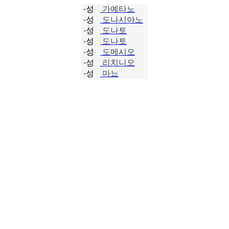
성
가예타노
성
도나시아노
성
도나토
성
도나토
성
도메시오
성
리치니오
성
마뇨